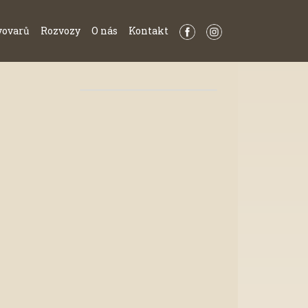
vovarů
Rozvozy
O nás
Kontakt