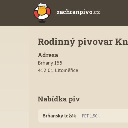
zachranpivo
.cz
Rodinný pivovar Kn
Adresa
Brňany 155
412 01 Litoměřice
Nabídka piv
Brňanský ležák
PET 1,50 l