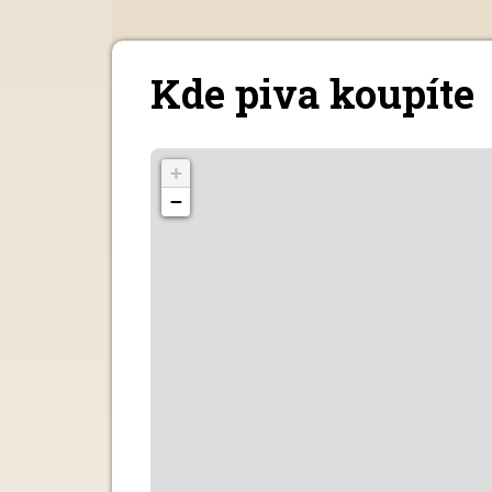
Kde piva koupíte
+
−