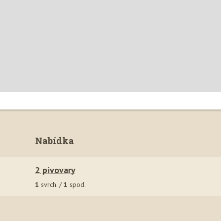
Nabídka
2
pivovar
y
1
svrch. /
1
spod.