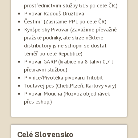
prostřednictvím služby GLS po celé ČR.)
Pivovar Radouš Druztová
Čestmír
(Zasíláme PPL po celé ČR)
Kynšperský Pivovar
(Zavážíme převážně
pražské podniky, ale skrze některé
distributory jsme schopni se dostat
téměř po celé Republice)
Pivovar GARP
(krabice na 8 lahví 0,7 l
přepravní službou)
Pivnice/Pivotéka pivovaru Trilobit
Toulavej pes
(Cheb,Plzeň, Karlovy vary)
Pivovar Moucha
(Rozvoz objednávek
přes eshop.)
Celé Slovensko