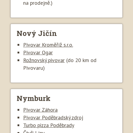
na prodejně.)
Nový Jičín
Pivovar Kroměříž s.r.o.
Pivovar Ogar
Rožnovský pivovar
(do 20 km od
Pivovaru)
Nymburk
Pivovar Záhora
Pivovar Poděbradský zdroj
Turbo pizza Poděbrady
Čtyři Lípy