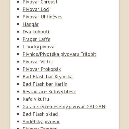
Pivovar Chroust
Pivovar Loď
Pivovar Uhříněves
Hangár
Dva kohouti
Prager Laffe
Libocký pivovar
Pivnice/Pivotéka pivovaru Trilobit
Pivovar Victor
Pivovar Prokopák
Bad Flash bar Krymská
Bad Flash bar Karlín
Restaurace Kulový blesk
Kafe v kufru
Galantský remeselný pivovar GALGAN
Bad Flash sklad
Andělský pivovar
Pivovar Tambor