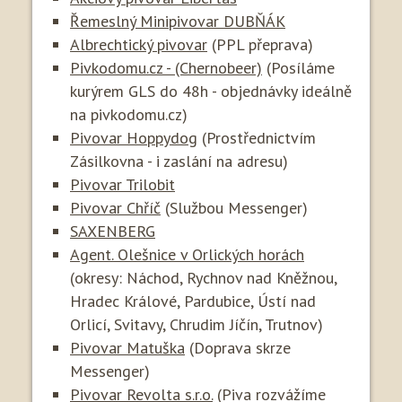
Řemeslný Minipivovar DUBŇÁK
Albrechtický pivovar
(PPL přeprava)
Pivkodomu.cz - (Chernobeer)
(Posíláme
kurýrem GLS do 48h - objednávky ideálně
na pivkodomu.cz)
Pivovar Hoppydog
(Prostřednictvím
Zásilkovna - i zaslání na adresu)
Pivovar Trilobit
Pivovar Chříč
(Službou Messenger)
SAXENBERG
Agent. Olešnice v Orlických horách
(okresy: Náchod, Rychnov nad Kněžnou,
Hradec Králové, Pardubice, Ústí nad
Orlicí, Svitavy, Chrudim Jíčín, Trutnov)
Pivovar Matuška
(Doprava skrze
Messenger)
Pivovar Revolta s.r.o.
(Piva rozvážíme