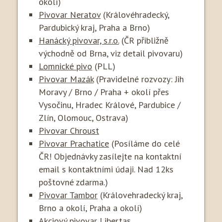
okolí)
Pivovar Neratov
(Královéhradecký,
Pardubický kraj, Praha a Brno)
Hanácký pivovar, s.r.o.
(ČR přibližně
východně od Brna, viz detail pivovaru)
Lomnické pivo
(PLL)
Pivovar Mazák
(Pravidelné rozvozy: Jih
Moravy / Brno / Praha + okolí přes
Vysočinu, Hradec Králové, Pardubice /
Zlín, Olomouc, Ostrava)
Pivovar Chroust
Pivovar Prachatice
(Posíláme do celé
ČR! Objednávky zasílejte na kontaktní
email s kontaktními údaji. Nad 12ks
poštovné zdarma.)
Pivovar Tambor
(Královehradecký kraj,
Brno a okolí, Praha a okolí)
Akciový pivovar Libertas