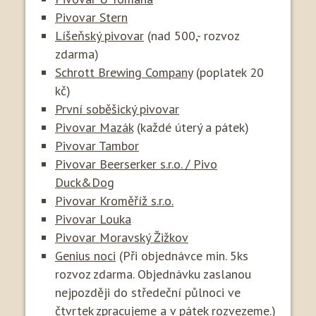
Pivovar Stern
Líšeňský pivovar
(nad 500,- rozvoz
zdarma)
Schrott Brewing Company
(poplatek 20
kč)
První soběšický pivovar
Pivovar Mazák
(každé úterý a pátek)
Pivovar Tambor
Pivovar Beerserker s.r.o. / Pivo
Duck&Dog
Pivovar Kroměříž s.r.o.
Pivovar Louka
Pivovar Moravský Žižkov
Genius noci
(Při objednávce min. 5ks
rozvoz zdarma. Objednávku zaslanou
nejpozději do středeční půlnoci ve
čtvrtek zpracujeme a v pátek rozvezeme.)