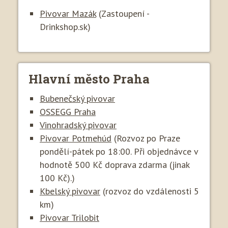
Pivovar Mazák
(Zastoupení -
Drinkshop.sk)
Hlavní město Praha
Bubenečský pivovar
OSSEGG Praha
Vinohradský pivovar
Pivovar Potmehúd
(Rozvoz po Praze
pondělí-pátek po 18:00. Při objednávce v
hodnotě 500 Kč doprava zdarma (jinak
100 Kč).)
Kbelský pivovar
(rozvoz do vzdálenosti 5
km)
Pivovar Trilobit