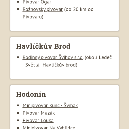
Pivovar Ogar
Rožnovský pivovar
(do 20 km od
Pivovaru)
Havlíčkův Brod
Rodinný pivovar Švihov s.r.o.
(okolí Ledeč
- Světlá- Havlíčkův brod)
Hodonín
Minipivovar Kunc - Švihák
Pivovar Mazák
Pivovar Louka
Minipivovar Na Vyhlidce