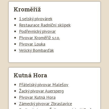
Kroměříž
1.selský pivovárek
Restaurace Radniční sklípek
Podřevnický pivovar
Pivovar Kroměříž s.r.o.
Pivovar Louka
Velický Bombarďák
Kutná Hora
Přátelský pivovar Malešov
Žacký pivovar Auersperg
Pivovar Kutná Hora
Zámecký pivovar Zbraslavice