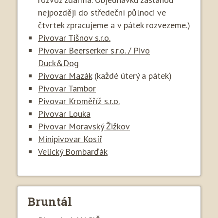
nejpozději do středeční půlnoci ve
čtvrtek zpracujeme a v pátek rozvezeme.)
Pivovar Tišnov s.r.o.
Pivovar Beerserker s.r.o. / Pivo
Duck&Dog
Pivovar Mazák
(každé úterý a pátek)
Pivovar Tambor
Pivovar Kroměříž s.r.o.
Pivovar Louka
Pivovar Moravský Žižkov
Minipivovar Kosíř
Velický Bombarďák
Bruntál