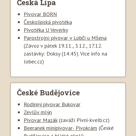
Česká Lípa
Pivovar BORN
Českolipská pivotéka
Pivotéka U Veverky
Parostrojní pivovar v Lobči u Mšena
(Závoz v pátek 19.11., 3.12., 17.12.
zastávky: Doksy (14:45). Více info na
lobec.cz)
České Budějovice
Rodinný pivovar Bukovar
Zevlův mlýn
Pivovar Mazák
(zaváží Pivni-kvelb.cz)
Beeranek minipivovar- Pivokrám
(České
Budějovice a blízké okolí)