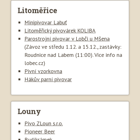
Litoměřice
Minipivovar Labuť
Litoměřický pivovárek KOLIBA
Parostrojní pivovar v Lobči u Mšena
(Závoz ve středu 1.12. a 15.12., zastávky:
Roudnice nad Labem (11:00). Více info na
lobec.cz)
Pivní vzorkovna
Hákův parní pivovar
Louny
Pivo ZLoun s.r.o.
Pioneer Beer
Budíkrámek