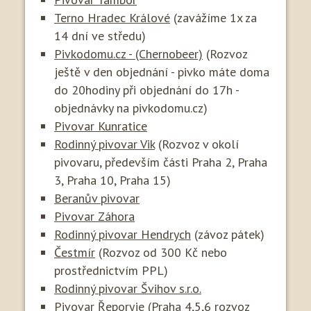
Terno Hradec Králové
(zavážíme 1x za
14 dní ve středu)
Pivkodomu.cz - (Chernobeer)
(Rozvoz
ještě v den objednání - pivko máte doma
do 20hodiny při objednání do 17h -
objednávky na pivkodomu.cz)
Pivovar Kunratice
Rodinný pivovar Vik
(Rozvoz v okolí
pivovaru, především části Praha 2, Praha
3, Praha 10, Praha 15)
Beranův pivovar
Pivovar Záhora
Rodinný pivovar Hendrych
(závoz pátek)
Čestmír
(Rozvoz od 300 Kč nebo
prostřednictvím PPL)
Rodinný pivovar Švihov s.r.o.
Pivovar Řeporyje
(Praha 4,5,6 rozvoz