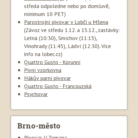
středa odpoledne nebo po domluvě,
minimum 10 PET)
Parostrojní pivovar v Lobči u Mšena
(Závoz ve středu 1.12. a 15.12., zastávky:
Letná (10:30), Smíchov (11:15),
Vinohrady (11:45), Ládví (12:30). Více
info na lobec.cz)
Quattro Gusto - Korunní
Pivní vzorkovna
Hákův parní pivovar
Quattro Gusto - Francouzská
Psychovar
Brno-město
Pivovar U Tomana