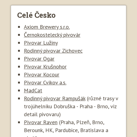
Celé Česko
Axiom Brewery s.r.o.
Černokostelecký pivovár
Pivovar Lužiny
Rodinný pivovar Zichovec
Pivovar Ogar
Pivovar Krušnohor
Pivovar Kocour
Pivovar Cvikov a.s.
MadCat
Rodinný pivovar Rampušák
(různé trasy v
trojúhelníku Dobruška - Praha - Brno, viz
detail pivovaru)
Pivovar Raven
(Praha, Plzeň, Brno,
Berounk, HK, Pardubice, Bratislava a