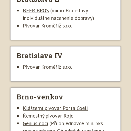
BEER BROS
(mimo Bratislavy
individuálne nacenenie dopravy)
Pivovar Kroměříž s.r.o.
Bratislava IV
Pivovar Kroměříž s.r.o.
Brno-venkov
Klášterní pivovar Porta Coeli
Řemeslný pivovar Rojc
Genius noci
(Při objednávce min. 5ks
rozvoz zdarma. Objednávku zaslanou