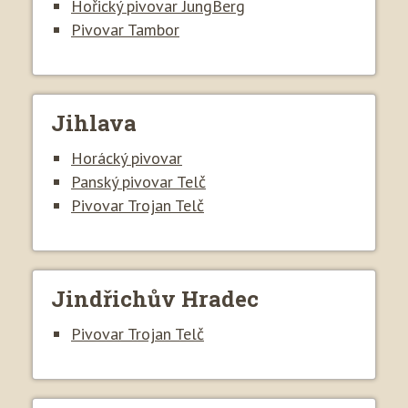
Hořický pivovar JungBerg
Pivovar Tambor
Jihlava
Horácký pivovar
Panský pivovar Telč
Pivovar Trojan Telč
Jindřichův Hradec
Pivovar Trojan Telč