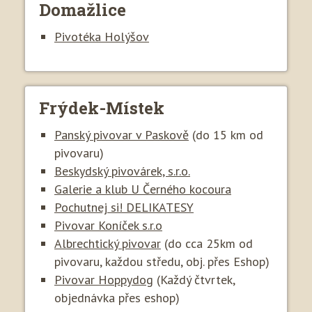
Domažlice
Pivotéka Holýšov
Frýdek-Místek
Panský pivovar v Paskově
(do 15 km od
pivovaru)
Beskydský pivovárek, s.r.o.
Galerie a klub U Černého kocoura
Pochutnej si! DELIKATESY
Pivovar Koníček s.r.o
Albrechtický pivovar
(do cca 25km od
pivovaru, každou středu, obj. přes Eshop)
Pivovar Hoppydog
(Každý čtvrtek,
objednávka přes eshop)