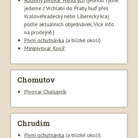
Rodinný pivovar Hendrych
(jednou týdně
jedeme z Vrchlabí do Prahy buď přes
Královéhradecký nebo Liberecký kraj
podle aktuálních objednávek. Více info
na prodejně.)
Pivní ochutnávka
(a blízké okolí)
Minipivovar Kosíř
Chomutov
Pivovar Chalupník
Chrudim
Pivní ochutnávka
(a blízké okolí)