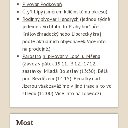
Pivovar Podkováň
Čtyři Lípy
(směrem k Jičínskému okresu)
Rodinný pivovar Hendrych
(jednou týdně
jedeme z Vrchlabí do Prahy buď přes
Královéhradecký nebo Liberecký kraj
podle aktuálních objednávek. Více info
na prodejně.)
Parostrojní pivovar v Lobči u Mšena
(Závoz v pátek 19.11., 3.12., 17.12.,
zastávky: Mladá Boleslav (13:30), Bělá
pod Bezdězem (14:15). Benátky nad
Jizerou však zavážíme v jiné trase a to ve
středu (15:00). Více info na lobec.cz)
Most