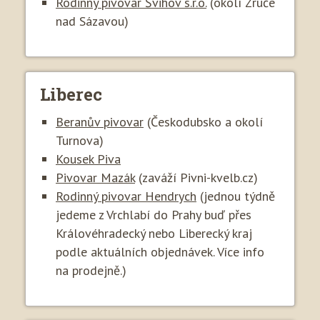
Rodinný pivovar Švihov s.r.o.
(okolí Zruče
nad Sázavou)
Liberec
Beranův pivovar
(Českodubsko a okolí
Turnova)
Kousek Piva
Pivovar Mazák
(zaváží Pivni-kvelb.cz)
Rodinný pivovar Hendrych
(jednou týdně
jedeme z Vrchlabí do Prahy buď přes
Královéhradecký nebo Liberecký kraj
podle aktuálních objednávek. Více info
na prodejně.)