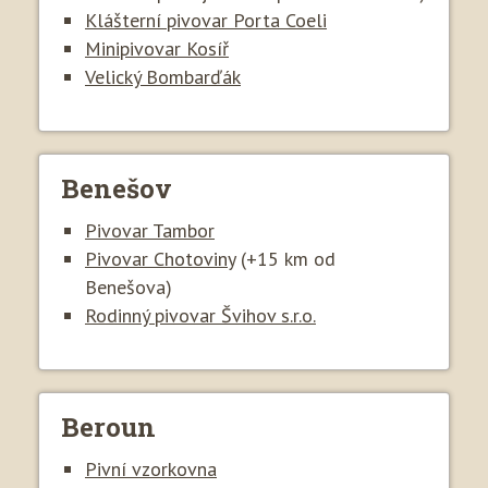
Klášterní pivovar Porta Coeli
Minipivovar Kosíř
Velický Bombarďák
Benešov
Pivovar Tambor
Pivovar Chotoviny
(+15 km od
Benešova)
Rodinný pivovar Švihov s.r.o.
Beroun
Pivní vzorkovna