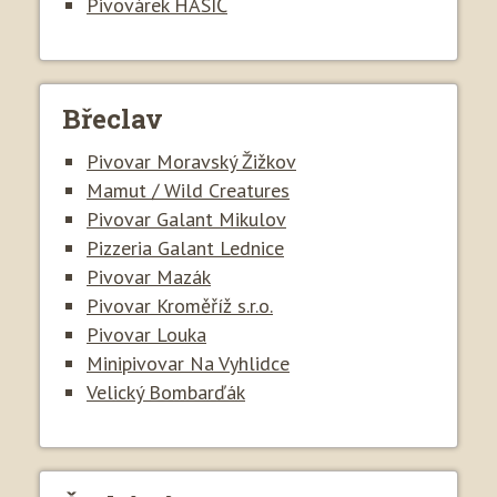
Pivovárek HASIČ
Břeclav
Pivovar Moravský Žižkov
Mamut / Wild Creatures
Pivovar Galant Mikulov
Pizzeria Galant Lednice
Pivovar Mazák
Pivovar Kroměříž s.r.o.
Pivovar Louka
Minipivovar Na Vyhlidce
Velický Bombarďák