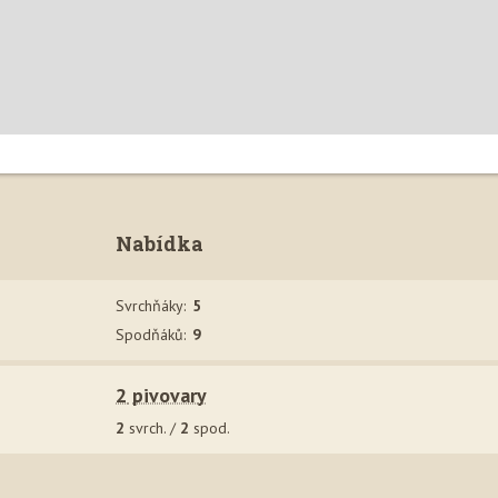
Nabídka
Svrchňák
y
:
5
Spodňák
ů
:
9
2
pivovar
y
2
svrch. /
2
spod.