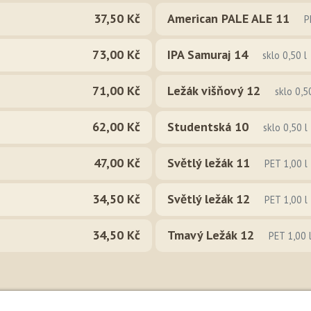
37,50 Kč
American PALE ALE 11
P
73,00 Kč
IPA Samuraj 14
sklo 0,50 l
71,00 Kč
Ležák višňový 12
sklo 0,5
62,00 Kč
Studentská 10
sklo 0,50 l
47,00 Kč
Světlý ležák 11
PET 1,00 l
34,50 Kč
Světlý ležák 12
PET 1,00 l
34,50 Kč
Tmavý Ležák 12
PET 1,00 