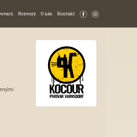
vovarů
Rozvozy
O nás
Kontakt
šenými