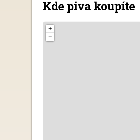
Kde piva koupíte
+
−