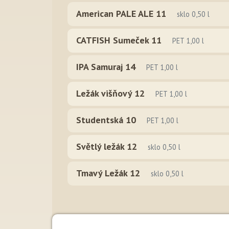
American PALE ALE 11
sklo 0,50 l
CATFISH Sumeček 11
PET 1,00 l
IPA Samuraj 14
PET 1,00 l
Ležák višňový 12
PET 1,00 l
Studentská 10
PET 1,00 l
Světlý ležák 12
sklo 0,50 l
Tmavý Ležák 12
sklo 0,50 l