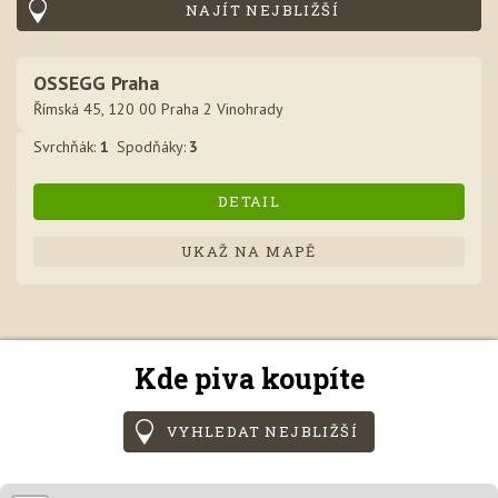
NAJÍT NEJBLIŽŠÍ
OSSEGG Praha
Římská 45, 120 00 Praha 2 Vinohrady
Svrchňák
:
1
Spodňák
y
:
3
DETAIL
UKAŽ NA MAPĚ
Kde piva koupíte
VYHLEDAT NEJBLIŽŠÍ