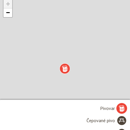
+
−
Pivovar
Čepované pivo