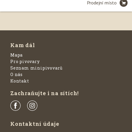
Prodejní místo
Leaflet
| ©
Seznam.cz, a.s.
, 2020 a
OpenStreetMap
Kam dál
Mapa
Pro pivovary
Seznam minipivovarů
O nás
Kontakt
Zachraňujte i na sítích!
Kontaktní údaje