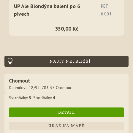
UP Ale Blondýna balení po 6
PET
pivech
6,00 l
350,00 Kč
NAJÍT NEJBLIŽŠÍ
Chomout
Dalimilova 18/92, 783 35 Olomouc
Svrchňák
y
:
3
Spodňák
y
:
4
DETAIL
UKAŽ NA MAPĚ