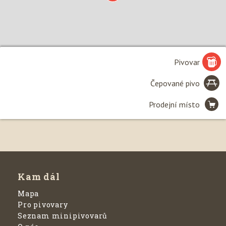
Pivovar
Čepované pivo
Prodejní místo
Leaflet
| ©
Seznam.cz, a.s.
, 2020 a
OpenStreetMap
Kam dál
Mapa
Pro pivovary
Seznam minipivovarů