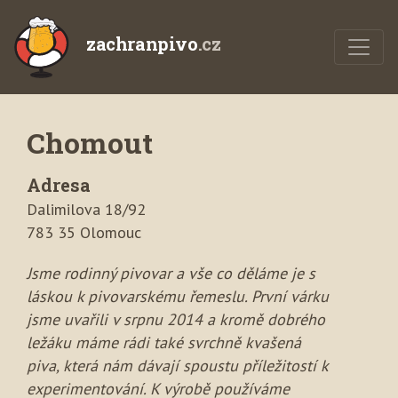
zachranpivo
.cz
Chomout
Adresa
Dalimilova 18/92
783 35 Olomouc
Jsme rodinný pivovar a vše co děláme je s
láskou k pivovarskému řemeslu. První várku
jsme uvařili v srpnu 2014 a kromě dobrého
ležáku máme rádi také svrchně kvašená
piva, která nám dávají spoustu příležitostí k
experimentování. K výrobě používáme