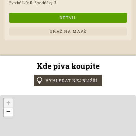
Svrchňák
ů
:
0
Spodňák
y
:
2
DETAIL
UKAŽ NA MAPĚ
Kde piva koupíte
VYHLEDAT NEJBLIŽŠÍ
+
−