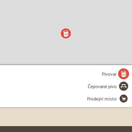
Pivovar
Čepované pivo
Prodejní místo
Leaflet
| ©
Seznam.cz, a.s.
, 2020 a
OpenStreetMap