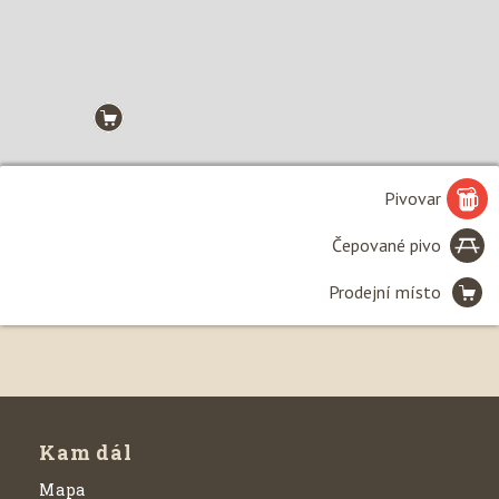
Pivovar
Čepované pivo
Prodejní místo
Leaflet
| ©
Seznam.cz, a.s.
, 2020 a
OpenStreetMap
Kam dál
Mapa