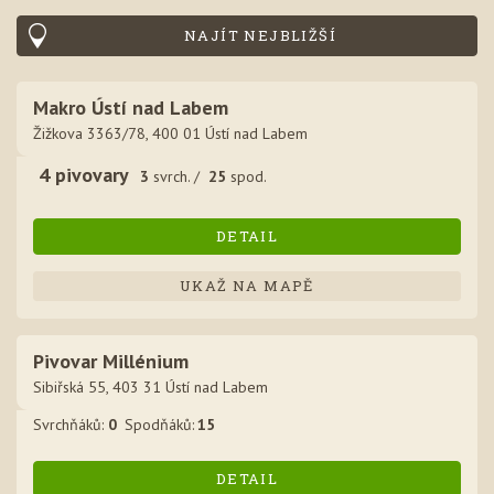
NAJÍT NEJBLIŽŠÍ
Makro Ústí nad Labem
Žižkova 3363/78, 400 01 Ústí nad Labem
4
pivovar
y
3
svrch. /
25
spod.
DETAIL
UKAŽ NA MAPĚ
Pivovar Millénium
Sibiřská 55, 403 31 Ústí nad Labem
Svrchňák
ů
:
0
Spodňák
ů
:
15
DETAIL