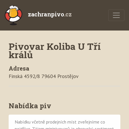
zachranpivo
.cz
Pivovar Koliba U Tří
králů
Adresa
Finská 4592/8 79604 Prostějov
Nabídka piv
Nabídku včetně prodejních míst zveřejníme co
nejdříve. Zájem minipivovarů je obrovský, sortiment