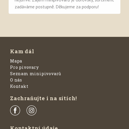
zadáváme postupně. Děkujeme za podporu!
Kam dál
Mapa
Pro pivovary
Seznam minipivovarů
O nás
Kontakt
Zachraňujte i na sítích!
Kontaktní údaje