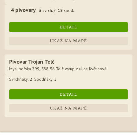
4
pivovar
y
3
svrch. /
18
spod.
DETAIL
UKAŽ NA MAPĚ
Pivovar Trojan Telč
Myslibořská 299, 588 56 Telč vstup z ulice Květinové
Svrchňák
y
:
2
Spodňák
y
:
5
DETAIL
UKAŽ NA MAPĚ