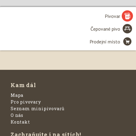
Pivovar
Čepované pivo
Prodejní místo
Leaflet
| ©
Seznam.cz, a.s.
, 2020 a
OpenStreetMap
Kam dál
Mapa
Pro pivovary
Seznam minipivovarů
O nás
Kontakt
Zachraňujte i na sítích!