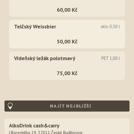
60,00 Kč
Telčský Weissbier
sklo 0,50 l
50,00 Kč
Vídeňský ležák polotmavý
PET 1,00 l
75,00 Kč
NAJÍT NEJBLIŽŠÍ
AlkoDrink cash&carry
J.Boreckého 29. 37011 České Budějovice