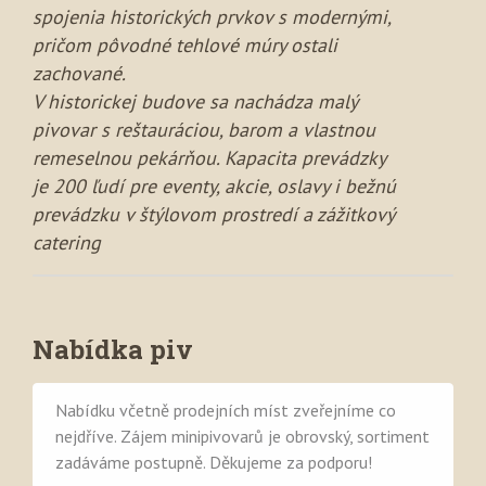
spojenia historických prvkov s modernými,
pričom pôvodné tehlové múry ostali
zachované.
V historickej budove sa nachádza malý
pivovar s reštauráciou, barom a vlastnou
remeselnou pekárňou. Kapacita prevádzky
je 200 ľudí pre eventy, akcie, oslavy i bežnú
prevádzku v štýlovom prostredí a zážitkový
catering
Nabídka piv
Nabídku včetně prodejních míst zveřejníme co
nejdříve. Zájem minipivovarů je obrovský, sortiment
zadáváme postupně. Děkujeme za podporu!