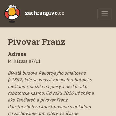
zachranpivo
.cz
Pivovar Franz
Adresa
M. Rázusa 87/11
Bývalá budova Rakottyayho smaltovne
(r.1892) kde sa kedysi zabávali robotníci s
mešťanmi, slúžila na plesy a neskôr ako
robotnícke kasíno. Od roku 2016 už známa
ako Tančiareň a pivovar Franz.
Priestory boli zrekonštruované s ohľadom
na zachovanie atmosféry a súčasne