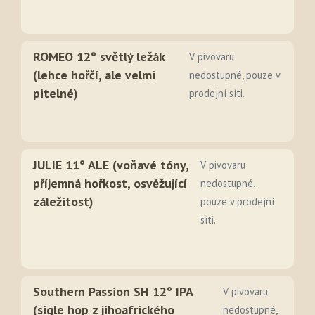
ROMEO 12° světlý ležák
V pivovaru
(lehce hořčí, ale velmi
nedostupné, pouze v
pitelné)
prodejní síti.
JULIE 11° ALE (voňavé tóny,
V pivovaru
příjemná hořkost, osvěžující
nedostupné,
záležitost)
pouze v prodejní
síti.
Southern Passion SH 12° IPA
V pivovaru
(sigle hop z jihoafrického
nedostupné,