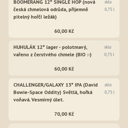
BOOMERANG 12° SINGLE HOP (nová
sklo
česká chmelová odrůda, příjemně
0,75 l
pitelný hořčí ležák)
60,00 Kč
HUHULÁK 12° lager - polotmavý,
sklo
vařeno z čerstvého chmele (BIO :-)
0,75 l
60,00 Kč
CHALLENGER/GALAXY 13° IPA (David
sklo
Bowie-Space Oddity) Světlá, hořká
0,75 l
voňavá. Vesmírný úlet.
70,00 Kč