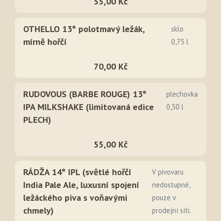
55,00 Kč
OTHELLO 13° polotmavý ležák,
sklo
mírně hořčí
0,75 l
70,00 Kč
RUDOVOUS (BARBE ROUGE) 13°
plechovka
IPA MILKSHAKE (limitovaná edice
0,50 l
PLECH)
55,00 Kč
RÁDŽA 14° IPL (světlé hořčí
V pivovaru
India Pale Ale, luxusní spojení
nedostupné,
ležáckého piva s voňavými
pouze v
chmely)
prodejní síti.