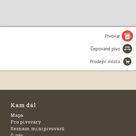
Pivovar
Čepované pivo
Prodejní místo
Leaflet
| ©
Seznam.cz, a.s.
, 2020 a
OpenStreetMap
Kam dál
Mapa
Pro pivovary
Seznam minipivovarů
O nás