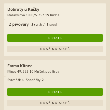
Dobroty u Kačky
Masarykova 1008/6, 252 19 Rudná
2
pivovar
y
5
svrch. /
3
spod.
DETAIL
UKAŽ NA MAPĚ
Farma Klínec
Klínec 49, 252 10 Mníšek pod Brdy
Svrchňák
:
1
Spodňák
y
:
2
DETAIL
UKAŽ NA MAPĚ