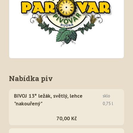
Nabídka piv
BIVOJ 13° ležák, světlý, lehce
sklo
"nakouřený"
0,75 l
70,00 Kč