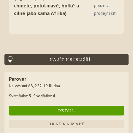
chmele, polotmavé, hořké a
pouze v
silné jako sama Afrika)
prodejní síti.
NAJÍT NEJBLIŽŠÍ
Parovar
Na výsluní 68, 252 19 Rudná
Svrchňák
y
:
5
Spodňák
y
:
4
DETAIL
UKAŽ NA MAPĚ