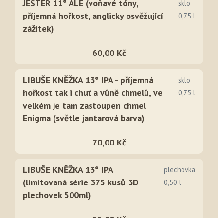
JESTER 11° ALE (voňavé tóny,
sklo
příjemná hořkost, anglicky osvěžující
0,75 l
zážitek)
60,00 Kč
LIBUŠE KNĚŽKA 13° IPA - příjemná
sklo
hořkost tak i chuť a vůně chmelů, ve
0,75 l
velkém je tam zastoupen chmel
Enigma (světle jantarová barva)
70,00 Kč
LIBUŠE KNĚŽKA 13° IPA
plechovka
(limitovaná série 375 kusů 3D
0,50 l
plechovek 500ml)