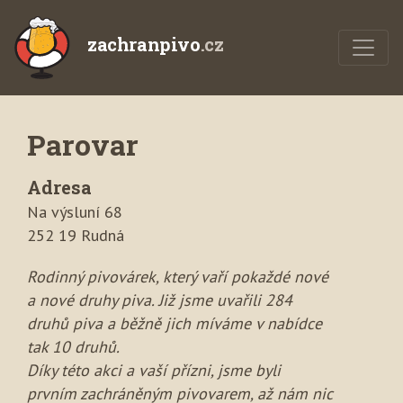
zachranpivo
.cz
Parovar
Adresa
Na výsluní 68
252 19 Rudná
Rodinný pivovárek, který vaří pokaždé nové
a nové druhy piva. Již jsme uvařili 284
druhů piva a běžně jich míváme v nabídce
tak 10 druhů.
Díky této akci a vaší přízni, jsme byli
prvním zachráněným pivovarem, až nám nic