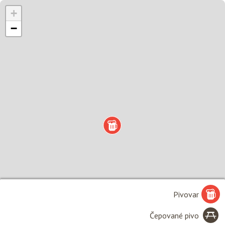
+
−
Pivovar
Čepované pivo