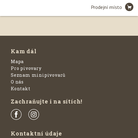
Prodejní místo
Leaflet
| ©
Seznam.cz, a.s.
, 2020 a
OpenStreetMap
Kam dál
Mapa
Pro pivovary
Seznam minipivovarů
O nás
Kontakt
Zachraňujte i na sítích!
Kontaktní údaje