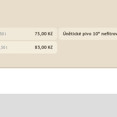
75,00 Kč
Únětické pivo 10° nefitro
50 l
83,00 Kč
,50 l