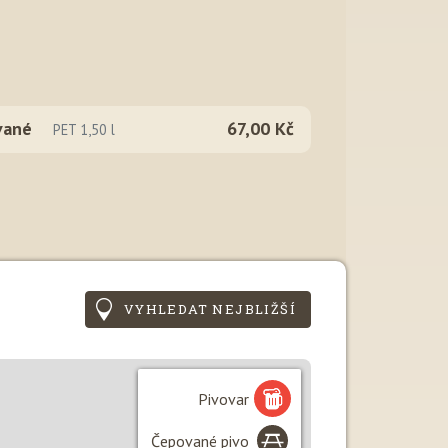
vané
67,00 Kč
PET 1,50 l
VYHLEDAT NEJBLIŽŠÍ
Pivovar
Čepované pivo