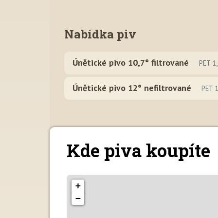
Nabídka piv
Únětické pivo 10,7° filtrované
PET 1,
Únětické pivo 12° nefiltrované
PET 1
Kde piva koupíte
+
−