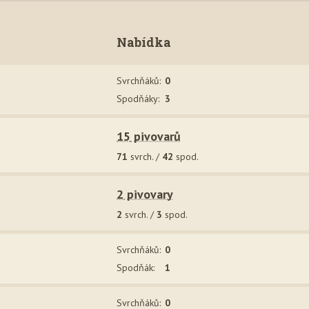
Nabídka
Svrchňák
ů
:
0
Spodňák
y
:
3
15
pivovar
ů
71
svrch. /
42
spod.
2
pivovar
y
2
svrch. /
3
spod.
Svrchňák
ů
:
0
Spodňák
:
1
Svrchňák
ů
:
0