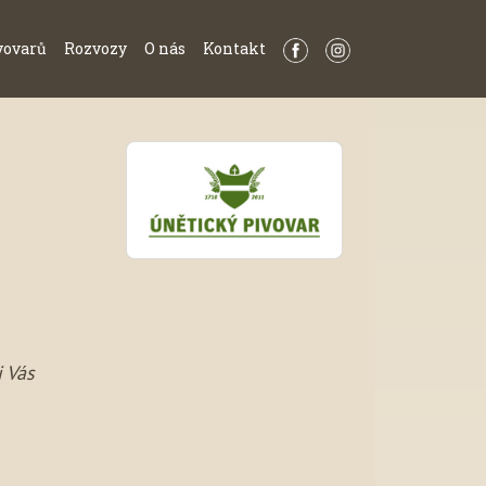
vovarů
Rozvozy
O nás
Kontakt
i Vás