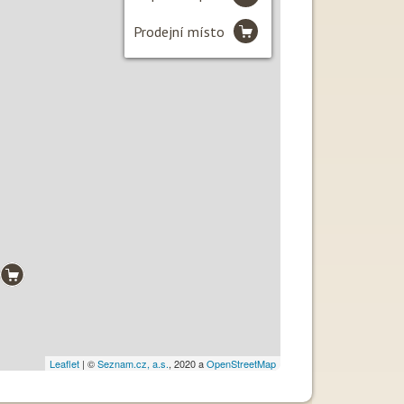
Prodejní místo
Leaflet
| ©
Seznam.cz, a.s.
, 2020 a
OpenStreetMap