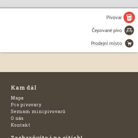
Pivovar
Čepované pivo
Prodejní místo
Leaflet
| ©
Seznam.cz, a.s.
, 2020 a
OpenStreetMap
Kam dál
Mapa
Pro pivovary
Seznam minipivovarů
O nás
Kontakt
Zachraňujte i na sítích!