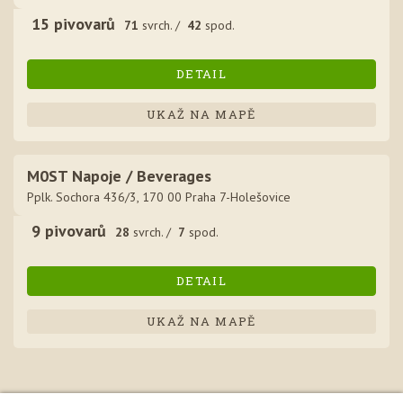
15
pivovar
ů
71
svrch. /
42
spod.
DETAIL
UKAŽ NA MAPĚ
M0ST Napoje / Beverages
Pplk. Sochora 436/3, 170 00 Praha 7-Holešovice
9
pivovar
ů
28
svrch. /
7
spod.
DETAIL
UKAŽ NA MAPĚ