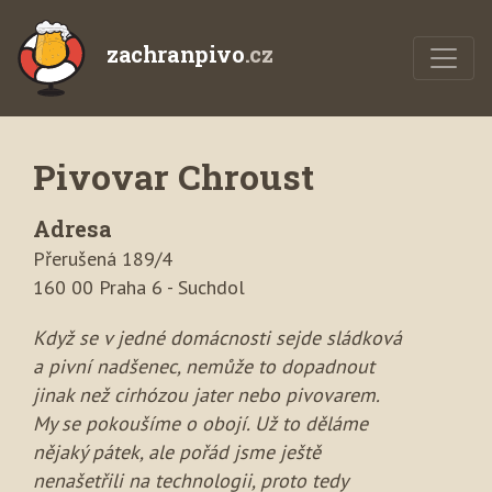
zachranpivo
.cz
Pivovar Chroust
Adresa
Přerušená 189/4
160 00 Praha 6 - Suchdol
Když se v jedné domácnosti sejde sládková
a pivní nadšenec, nemůže to dopadnout
jinak než cirhózou jater nebo pivovarem.
My se pokoušíme o obojí. Už to děláme
nějaký pátek, ale pořád jsme ještě
nenašetřili na technologii, proto tedy