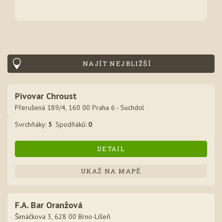
NAJÍT NEJBLIŽŠÍ
Pivovar Chroust
Přerušená 189/4, 160 00 Praha 6 - Suchdol
Svrchňák
y
:
5
Spodňák
ů
:
0
DETAIL
UKAŽ NA MAPĚ
F.A. Bar Oranžová
Šimáčkova 3, 628 00 Brno-Líšeň