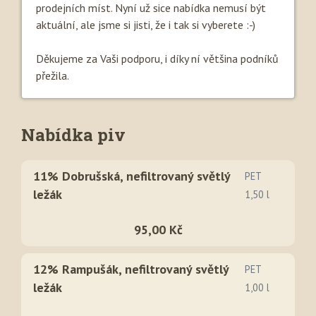
prodejních míst. Nyní už sice nabídka nemusí být
aktuální, ale jsme si jisti, že i tak si vyberete :-)
Děkujeme za Vaši podporu, i díky ní většina podníků
přežila.
Nabídka piv
11% Dobrušská, nefiltrovaný světlý
PET
ležák
1,50 l
95,00 Kč
12% Rampušák, nefiltrovaný světlý
PET
ležák
1,00 l