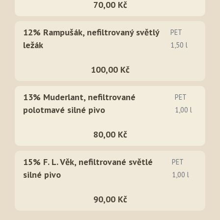
70,00 Kč
12% Rampušák, nefiltrovaný světlý
PET
ležák
1,50 l
100,00 Kč
13% Muderlant, nefiltrované
PET
polotmavé silné pivo
1,00 l
80,00 Kč
15% F. L. Věk, nefiltrované světlé
PET
silné pivo
1,00 l
90,00 Kč