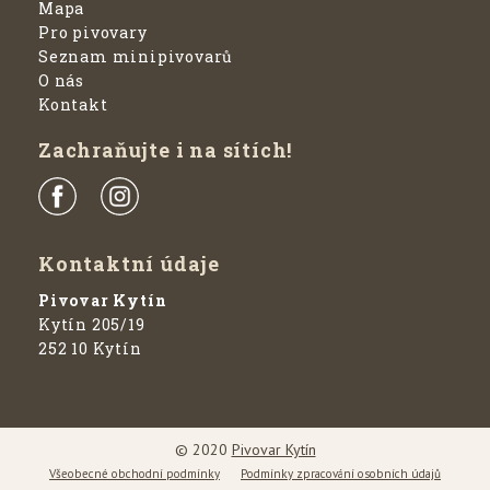
Mapa
Pro pivovary
Seznam minipivovarů
O nás
Kontakt
Zachraňujte i na sítích!
Kontaktní údaje
Pivovar Kytín
Kytín 205/19
252 10 Kytín
© 2020
Pivovar Kytín
Všeobecné obchodní podmínky
Podmínky zpracování osobních údajů