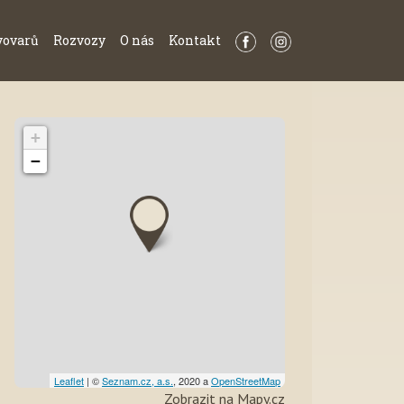
vovarů
Rozvozy
O nás
Kontakt
+
−
Leaflet
| ©
Seznam.cz, a.s.
, 2020 a
OpenStreetMap
Zobrazit na Mapy.cz