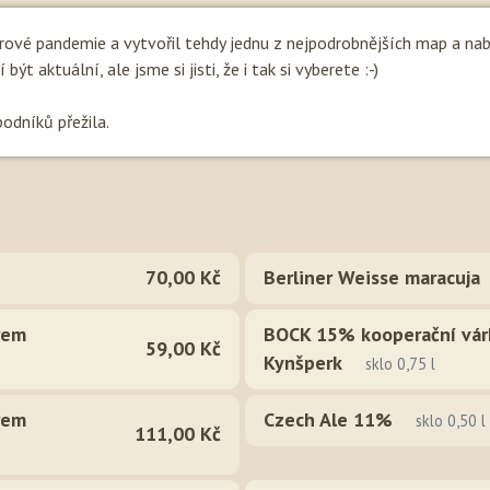
irové pandemie a vytvořil tehdy jednu z nejpodrobnějších map a na
ýt aktuální, ale jsme si jisti, že i tak si vyberete :-)
podníků přežila.
70,00 Kč
Berliner Weisse maracuja
rem
BOCK 15% kooperační vár
59,00 Kč
Kynšperk
sklo 0,75 l
rem
Czech Ale 11%
sklo 0,50 l
111,00 Kč