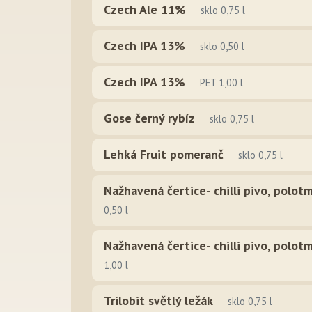
Czech Ale 11%
sklo 0,75 l
Czech IPA 13%
sklo 0,50 l
Czech IPA 13%
PET 1,00 l
Gose černý rybíz
sklo 0,75 l
Lehká Fruit pomeranč
sklo 0,75 l
Nažhavená čertice- chilli pivo, polot
0,50 l
Nažhavená čertice- chilli pivo, polot
1,00 l
Trilobit světlý ležák
sklo 0,75 l