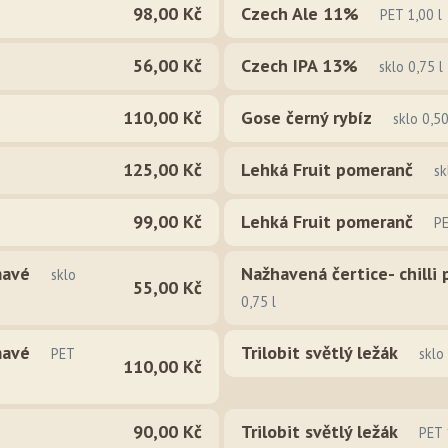
98,00 Kč
Czech Ale 11%
PET 1,00 l
56,00 Kč
Czech IPA 13%
sklo 0,75 l
110,00 Kč
Gose černý rybíz
sklo 0,50
125,00 Kč
Lehká Fruit pomeranč
sk
99,00 Kč
Lehká Fruit pomeranč
PE
mavé
Nažhavená čertice- chilli
sklo
55,00 Kč
0,75 l
mavé
Trilobit světlý ležák
PET
sklo
110,00 Kč
90,00 Kč
Trilobit světlý ležák
PET 