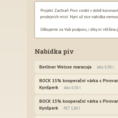
Projekt Zachraň Pivo vznikl v době koronav
prodejních míst. Nyní už sice nabídka nemusí b
Děkujeme za Vaši podporu, i díky ní většina 
Nabídka piv
Berliner Weisse maracuja
sklo 0,50 l
BOCK 15% kooperační várka s Pivova
Kynšperk
sklo 0,50 l
BOCK 15% kooperační várka s Pivova
Kynšperk
PET 1,00 l