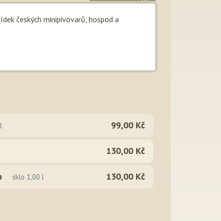
bídek českých minipivovarů, hospod a
99,00 Kč
l
130,00 Kč
n
130,00 Kč
sklo 1,00 l