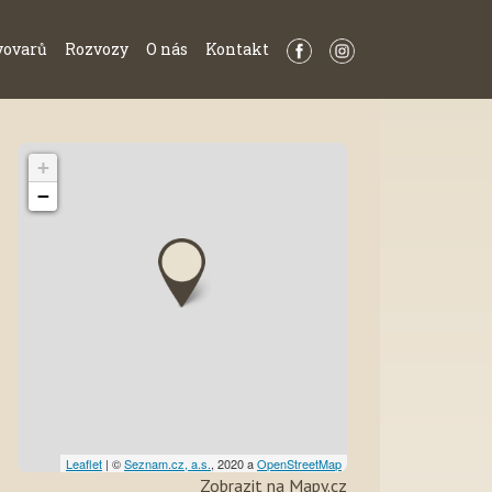
vovarů
Rozvozy
O nás
Kontakt
+
−
Leaflet
| ©
Seznam.cz, a.s.
, 2020 a
OpenStreetMap
Zobrazit na Mapy.cz