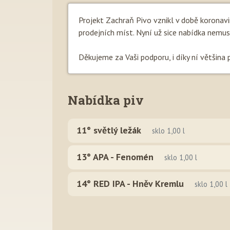
Projekt Zachraň Pivo vznikl v době koronav
prodejních míst. Nyní už sice nabídka nemusí b
Děkujeme za Vaši podporu, i díky ní většina 
Nabídka piv
11° světlý ležák
sklo 1,00 l
13° APA - Fenomén
sklo 1,00 l
14° RED IPA - Hněv Kremlu
sklo 1,00 l