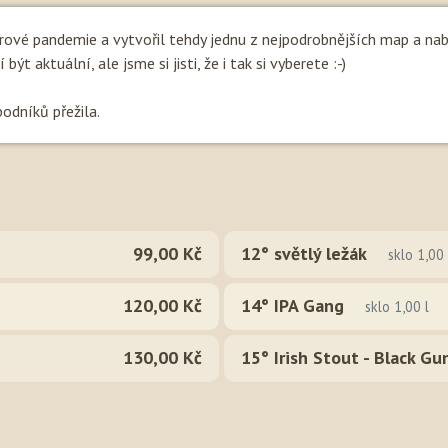
irové pandemie a vytvořil tehdy jednu z nejpodrobnějších map a na
ýt aktuální, ale jsme si jisti, že i tak si vyberete :-)
podníků přežila.
99,00 Kč
12° světlý ležák
sklo 1,00 
120,00 Kč
14° IPA Gang
sklo 1,00 l
130,00 Kč
15° Irish Stout - Black Gu