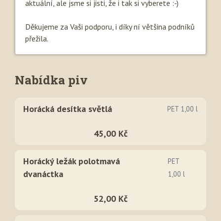
aktuální, ale jsme si jisti, že i tak si vyberete :-)
Děkujeme za Vaši podporu, i díky ní většina podníků
přežila.
Nabídka piv
Horácká desítka světlá
PET 1,00 l
45,00 Kč
Horácký ležák polotmavá
PET
dvanáctka
1,00 l
52,00 Kč