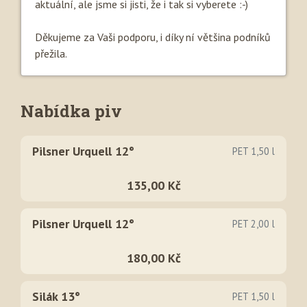
aktuální, ale jsme si jisti, že i tak si vyberete :-)
Děkujeme za Vaši podporu, i díky ní většina podníků
přežila.
Nabídka piv
Pilsner Urquell 12°
PET 1,50 l
135,00 Kč
Pilsner Urquell 12°
PET 2,00 l
180,00 Kč
Silák 13°
PET 1,50 l