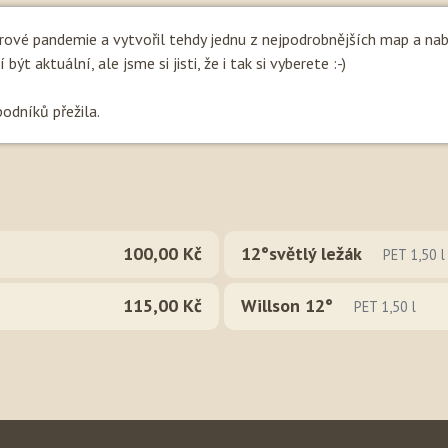
irové pandemie a vytvořil tehdy jednu z nejpodrobnějších map a na
ýt aktuální, ale jsme si jisti, že i tak si vyberete :-)
podníků přežila.
100,00 Kč
12°světlý ležák
PET 1,50 l
115,00 Kč
Willson 12°
PET 1,50 l