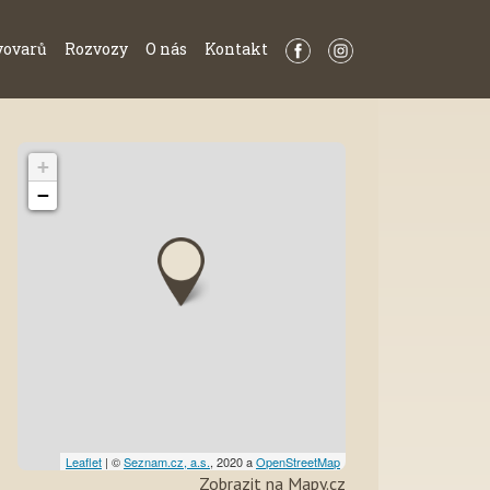
vovarů
Rozvozy
O nás
Kontakt
+
−
Leaflet
| ©
Seznam.cz, a.s.
, 2020 a
OpenStreetMap
Zobrazit na Mapy.cz