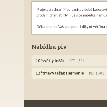
Projekt Zachraň Pivo vznikl v době koronav
prodejních míst. Nyní už sice nabídka nemusí b
Děkujeme za Vaši podporu, i díky ní většina 
Nabídka piv
10°světlý ležák
PET 1,50 l
12°tmavý ležák Harmonie
PET 1,50 l