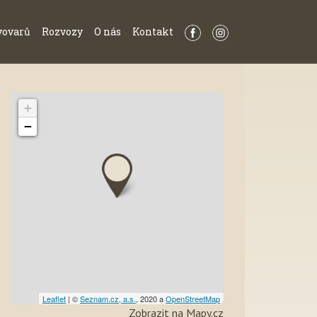
vovarů
Rozvozy
O nás
Kontakt
+
−
Leaflet
| ©
Seznam.cz, a.s.
, 2020 a
OpenStreetMap
Zobrazit na Mapy.cz