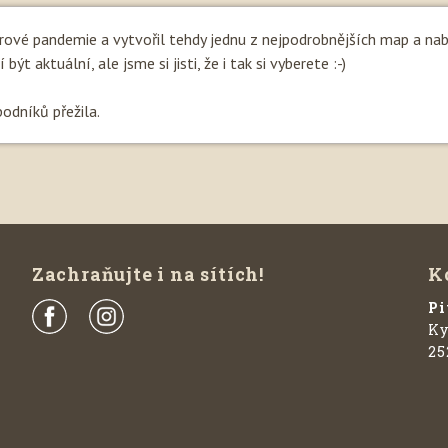
irové pandemie a vytvořil tehdy jednu z nejpodrobnějších map a na
ýt aktuální, ale jsme si jisti, že i tak si vyberete :-)
podníků přežila.
Zachraňujte i na sítích!
K
Pi
Ky
25