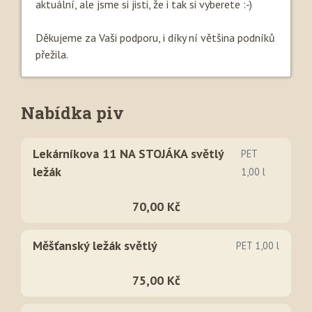
aktuální, ale jsme si jisti, že i tak si vyberete :-)
Děkujeme za Vaši podporu, i díky ní většina podníků
přežila.
Nabídka piv
Lekárníkova 11 NA STOJÁKA světlý
PET
ležák
1,00 l
70,00 Kč
Měšťanský ležák světlý
PET 1,00 l
75,00 Kč