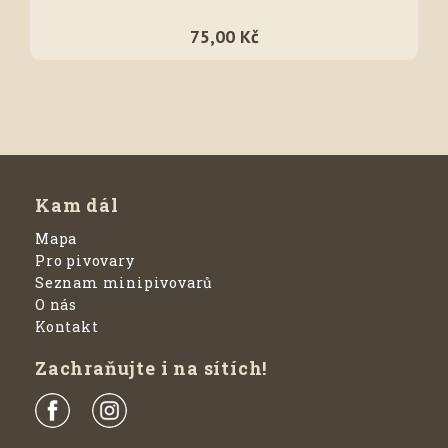
75,00 Kč
Kam dál
Mapa
Pro pivovary
Seznam minipivovarů
O nás
Kontakt
Zachraňujte i na sítích!