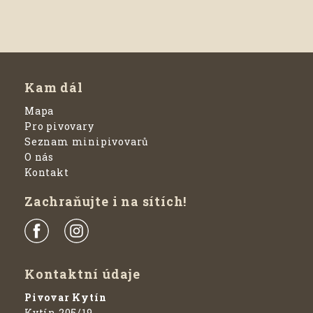
Kam dál
Mapa
Pro pivovary
Seznam minipivovarů
O nás
Kontakt
Zachraňujte i na sítích!
Kontaktní údaje
Pivovar Kytín
Kytín 205/19