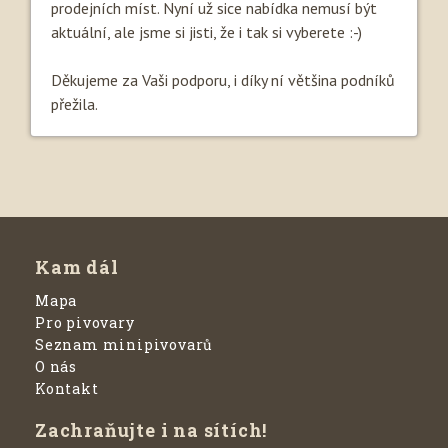
prodejních míst. Nyní už sice nabídka nemusí být
aktuální, ale jsme si jisti, že i tak si vyberete :-)
Děkujeme za Vaši podporu, i díky ní většina podníků
přežila.
Kam dál
Mapa
Pro pivovary
Seznam minipivovarů
O nás
Kontakt
Zachraňujte i na sítích!