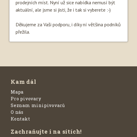
prodejních míst. Nyní už sice nabídka nemusí být
aktuální, ale jsme si jisti, že i tak si vyberete :-)
Děkujeme za Vaši podporu, i díky ní většina podníků
přežila.
Kam dál
Mapa
Pro pivovary
Seznam minipivovarů
O nás
Kontakt
Zachraňujte i na sítích!