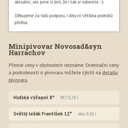
aktuální, ale jsme si jisti, že i tak si vyberete :-)
Děkujeme za Vaši podporu, i díky ní většina podníků
přežila.
Minipivovar Novosad&syn
Harrachov
Přesné ceny v obchodech neznáme. Orientační ceny
a podrobnosti o pivovaru můžete zjistit na
detailu
pivovaru
.
Huťská výčepní 8°
PET 0,70 l
Světlý ležák František 12°
sklo 0,50 l