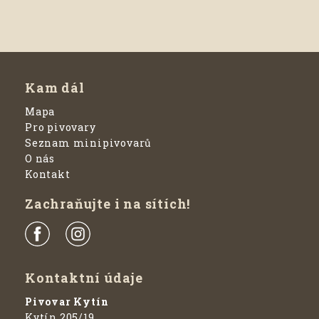
Kam dál
Mapa
Pro pivovary
Seznam minipivovarů
O nás
Kontakt
Zachraňujte i na sítích!
Kontaktní údaje
Pivovar Kytín
Kytín 205/19