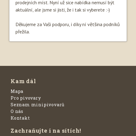
prodejních míst. Nyní už sice nabídka nemusí být
aktuální, ale jsme si jisti, že i tak si vyberete :-)
Děkujeme za Vaši podporu, i díky ní většina podníků
přežila.
Kam dál
Mapa
Pro pivovary
Seznam minipivovarů
O nás
Kontakt
Zachraňujte i na sítích!