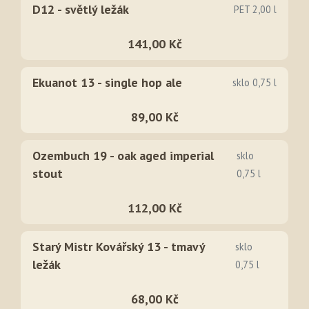
D12 - světlý ležák
PET 2,00 l
141,00 Kč
Ekuanot 13 - single hop ale
sklo 0,75 l
89,00 Kč
Ozembuch 19 - oak aged imperial
sklo
stout
0,75 l
112,00 Kč
Starý Mistr Kovářský 13 - tmavý
sklo
ležák
0,75 l
68,00 Kč