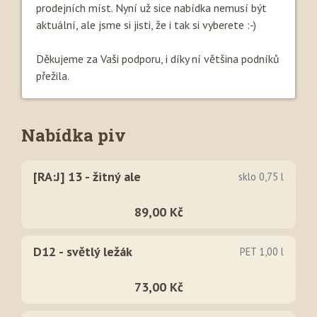
prodejních míst. Nyní už sice nabídka nemusí být
aktuální, ale jsme si jisti, že i tak si vyberete :-)
Děkujeme za Vaši podporu, i díky ní většina podníků
přežila.
Nabídka piv
[RA:J] 13 - žitný ale
sklo 0,75 l
89,00 Kč
D12 - světlý ležák
PET 1,00 l
73,00 Kč