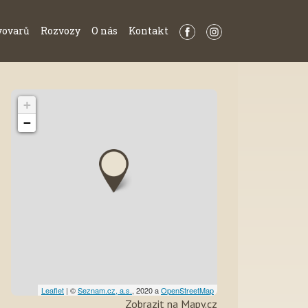
vovarů
Rozvozy
O nás
Kontakt
+
−
Leaflet
| ©
Seznam.cz, a.s.
, 2020 a
OpenStreetMap
Zobrazit na Mapy.cz