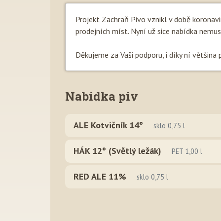
Projekt Zachraň Pivo vznikl v době koronav
prodejních míst. Nyní už sice nabídka nemusí b
Děkujeme za Vaši podporu, i díky ní většina 
Nabídka piv
ALE Kotvičník 14°
sklo 0,75 l
HÁK 12° (Světlý ležák)
PET 1,00 l
RED ALE 11%
sklo 0,75 l