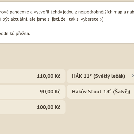
irové pandemie a vytvořil tehdy jednu z nejpodrobnějších map a na
ýt aktuální, ale jsme si jisti, že i tak si vyberete :-)
podníků přežila.
110,00 Kč
HÁK 11° (Světlý ležák)
P
90,00 Kč
Hákův Stout 14° (Šalvěj)
100,00 Kč