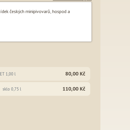
bídek českých minipivovarů, hospod a
80,00 Kč
ET 1,00 l
110,00 Kč
sklo 0,75 l