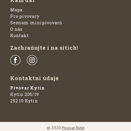
Kam dál
Mapa
Pro pivovary
Seznam minipivovarů
O nás
Kontakt
Zachraňujte i na sítích!
Kontaktní údaje
Pivovar Kytín
Kytín 205/19
252 10 Kytín
© 2020
Pivovar Kytín