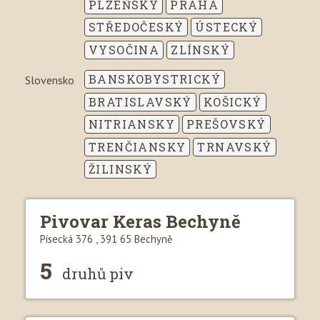
PLZEŇSKÝ
PRAHA
STŘEDOČESKÝ
ÚSTECKÝ
VYSOČINA
ZLÍNSKÝ
BANSKOBYSTRICKÝ
Slovensko
BRATISLAVSKÝ
KOŠICKÝ
NITRIANSKY
PREŠOVSKÝ
TRENČIANSKY
TRNAVSKÝ
ŽILINSKÝ
Pivovar Keras Bechyně
Písecká 376 , 391 65 Bechyně
5
druhů piv