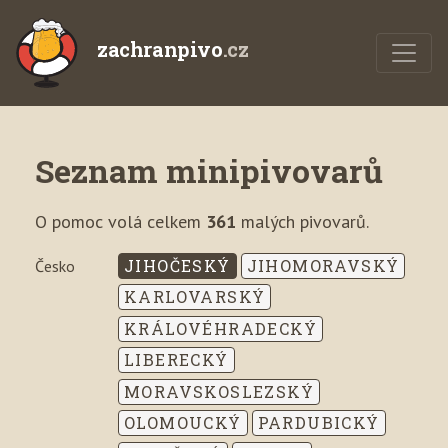
zachranpivo
.cz
Seznam minipivovarů
O pomoc volá celkem
361
malých pivovarů.
JIHOČESKÝ
JIHOMORAVSKÝ
Česko
KARLOVARSKÝ
KRÁLOVÉHRADECKÝ
LIBERECKÝ
MORAVSKOSLEZSKÝ
OLOMOUCKÝ
PARDUBICKÝ