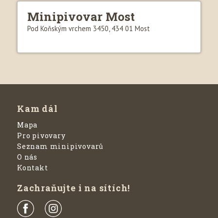
Minipivovar Most
Pod Koňským vrchem 3450, 434 01 Most
Kam dál
Mapa
Pro pivovary
Seznam minipivovarů
O nás
Kontakt
Zachraňujte i na sítích!