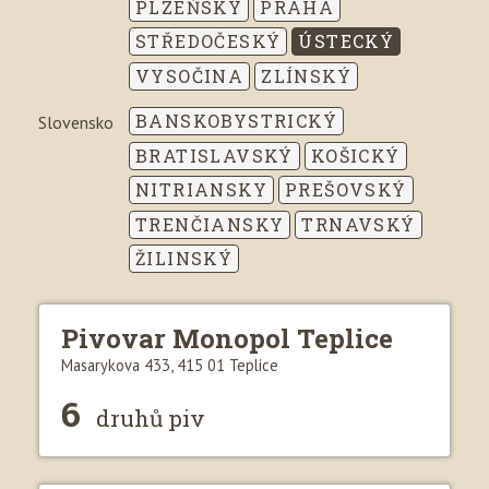
PLZEŇSKÝ
PRAHA
STŘEDOČESKÝ
ÚSTECKÝ
VYSOČINA
ZLÍNSKÝ
BANSKOBYSTRICKÝ
Slovensko
BRATISLAVSKÝ
KOŠICKÝ
NITRIANSKY
PREŠOVSKÝ
TRENČIANSKY
TRNAVSKÝ
ŽILINSKÝ
Pivovar Monopol Teplice
Masarykova 433, 415 01 Teplice
6
druhů piv