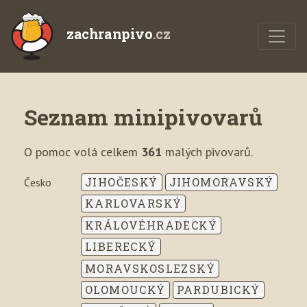
zachranpivo
.cz
Seznam minipivovarů
O pomoc volá celkem
361
malých pivovarů.
JIHOČESKÝ
JIHOMORAVSKÝ
Česko
KARLOVARSKÝ
KRÁLOVÉHRADECKÝ
LIBERECKÝ
MORAVSKOSLEZSKÝ
OLOMOUCKÝ
PARDUBICKÝ