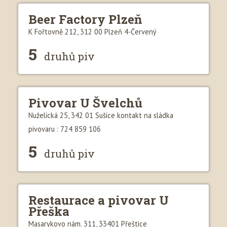
Beer Factory Plzeň
K Fořtovně 212, 312 00 Plzeň 4-Červený
5
druhů piv
Pivovar U Švelchů
Nuželická 25, 342 01 Sušice kontakt na sládka
pivovaru : 724 859 106
5
druhů piv
Restaurace a pivovar U
Přeška
Masarykovo nám. 311, 33401 Přeštice