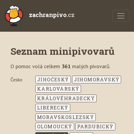
zachranpivo
.cz
Seznam minipivovarů
O pomoc volá celkem
361
malých pivovarů.
JIHOČESKÝ
JIHOMORAVSKÝ
Česko
KARLOVARSKÝ
KRÁLOVÉHRADECKÝ
LIBERECKÝ
MORAVSKOSLEZSKÝ
OLOMOUCKÝ
PARDUBICKÝ