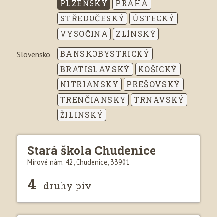
PLZEŇSKÝ
PRAHA
STŘEDOČESKÝ
ÚSTECKÝ
VYSOČINA
ZLÍNSKÝ
BANSKOBYSTRICKÝ
Slovensko
BRATISLAVSKÝ
KOŠICKÝ
NITRIANSKY
PREŠOVSKÝ
TRENČIANSKY
TRNAVSKÝ
ŽILINSKÝ
Stará škola Chudenice
Mírové nám. 42, Chudenice, 33901
4
druhy piv