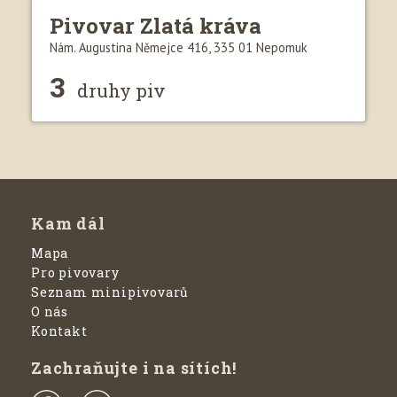
Pivovar Zlatá kráva
Nám. Augustina Němejce 416, 335 01 Nepomuk
3
druhy piv
Kam dál
Mapa
Pro pivovary
Seznam minipivovarů
O nás
Kontakt
Zachraňujte i na sítích!