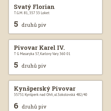
Svatý Florian
T.G.M. 81, 357 33 Loket
5
druhů piv
Pivovar Karel IV.
T G Masaryka 57, Karlovy Vary 360 01
5
druhů piv
Kynšperský Pivovar
35751 Kynšperk nad Ohři, ul.Sokolovská 482/40
6
druhů piv