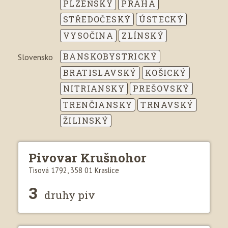
PLZEŇSKÝ
PRAHA
STŘEDOČESKÝ
ÚSTECKÝ
VYSOČINA
ZLÍNSKÝ
BANSKOBYSTRICKÝ
Slovensko
BRATISLAVSKÝ
KOŠICKÝ
NITRIANSKY
PREŠOVSKÝ
TRENČIANSKY
TRNAVSKÝ
ŽILINSKÝ
Pivovar Krušnohor
Tisová 1792, 358 01 Kraslice
3
druhy piv