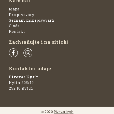
Kam dál
Mapa
Pro pivovary
Seznam minipivovarů
O nás
Kontakt
Zachraňujte i na sítích!
Kontaktní údaje
Pivovar Kytín
Kytín 205/19
252 10 Kytín
© 2020
Pivovar Kytín