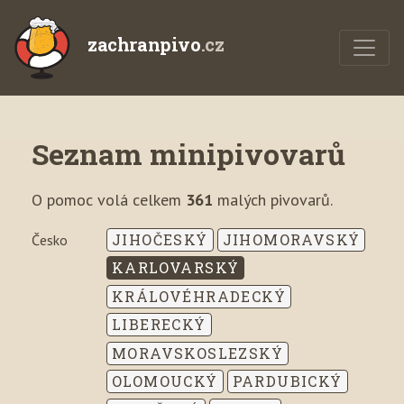
zachranpivo
.cz
Seznam minipivovarů
O pomoc volá celkem
361
malých pivovarů.
JIHOČESKÝ
JIHOMORAVSKÝ
Česko
KARLOVARSKÝ
KRÁLOVÉHRADECKÝ
LIBERECKÝ
MORAVSKOSLEZSKÝ
OLOMOUCKÝ
PARDUBICKÝ